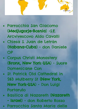
Parrocchia San Giacomo
(
Medjugorje-Bosnia
) -S.E.
Arcvivescovo Aldo Cavalli
Chiesa S. Juan de Letràn
(
Habana-Cuba
) - don Daniele
OP
Corpus Christi Monastery
(
Bronx, New Yor
k-
USA
) - Suore
Domenicane Con
St. Patrick Old Cathedral in
263 Mulberry St
(New York,
New
York-USA
) - Don Luigi
Portarulo
Basilica di Nazareth (
Nazareth
- Israel
) - don Roberto Rosso
Parrocchia Santa Maria delle