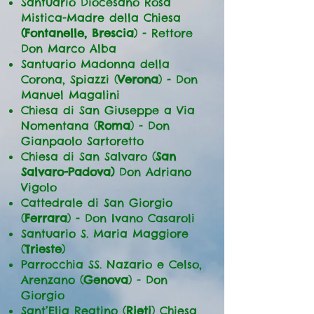
Santuario Diocesano Rosa
Mistica-Madre della Chiesa
(Fontanelle, Brescia
) - Rettore
Don Marco Alba
Santuario Madonna della
Corona, Spiazzi (
Verona
) - Don
Manuel Magalini
Chiesa di San Giuseppe a Via
Nomentana (
Roma
) - Don
Gianpaolo Sartoretto
Chiesa di San Salvaro (
San
Salvaro-Padova)
Don Adriano
Vigolo
Cattedrale di San Giorgio
(
Ferrara
) - Don Ivano Casaroli
Santuario S. Maria Maggiore
(
Trieste
)
Parrocchia SS. Nazario e Celso,
Arenzano (
Genova
) - Don
Giorgio
Sant’Elia Reatino (
Rieti
) Chiesa