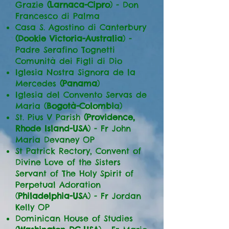
Grazie
(Larnaca-Cipro
) - Don
Francesco di Palma
Casa S. Agostino di Canterbury
(Dookie Victoria-Australia
) -
Padre Serafino Tognetti
Comunità dei Figli di Dio
Iglesia Nostra Signora de la
Mercedes
(Panama
)
Iglesia del Convento Servas de
Maria (
Bogotà-Colombi
a)
St. Pius V Parish
(Providence,
Rhode Island-USA
) - Fr John
Maria Devaney OP
St Patrick Rectory, Convent of
Divine Love of the Sisters
Servant of The Holy Spirit of
Perpetual Adoration
(
Philadelphia-US
A) - Fr Jordan
Kelly OP
Dominican House of Studies