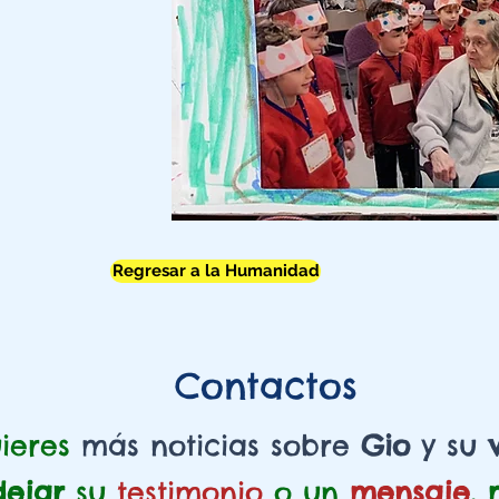
Regresar a la Humanidad
Contactos
uieres
más noticias sobre
Gio
y su
dejar
su
testimonio
o un
mensaje
, 