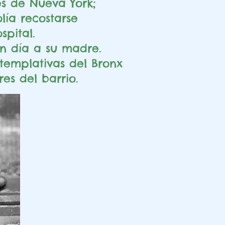
es de Nueva York;
lía recostarse
pital.
un día a su madre.
templativas del Bronx
es del barrio.