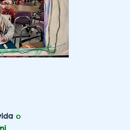
vida
o
mi