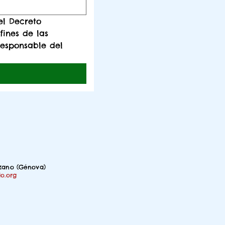
l Decreto 
ines de las 
responsable del 
nzano (Génova)
io.org