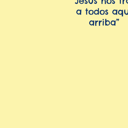
“Jesús nos tr
a todos aqu
arriba”