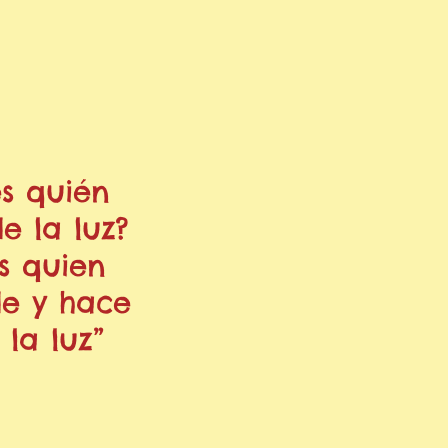
s quién
e la luz?
s quien
e y hace
r la luz”