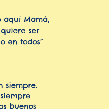
o aquí Mamá,
 quiere ser
o en todos”
n siempre.
 siempre
los buenos