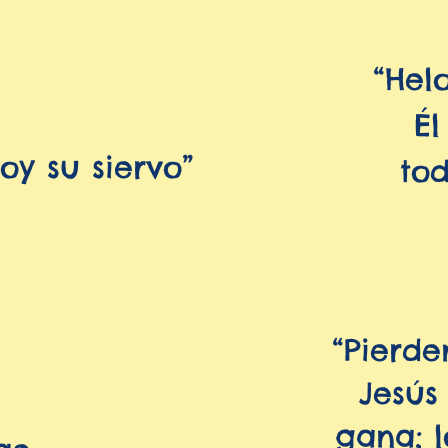
“Hel
Él
Soy su siervo”
tod
“Pierde
Jesús
gana; 