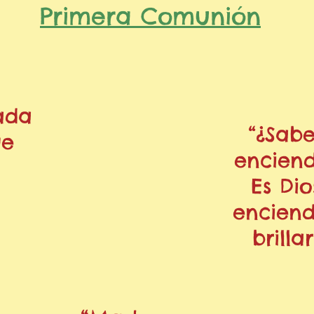
Primera Comunión
ada
“¿Sabe
ue
enciend
Es Dio
enciend
brilla