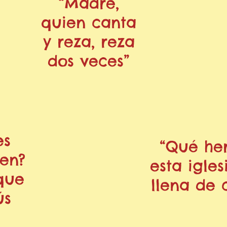
“Madre,
quien canta
y reza, reza
dos veces”
es
“Qué he
ren?
esta igles
que
llena de 
ús