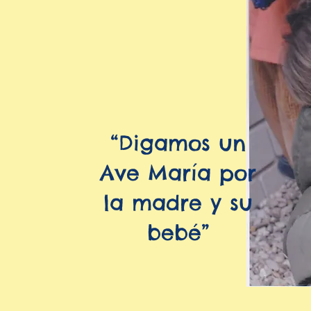
“Digamos un
Ave María por
la madre y su
bebé”