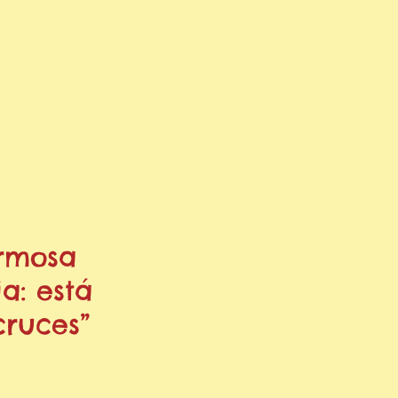
rmosa
ia: está
cruces”