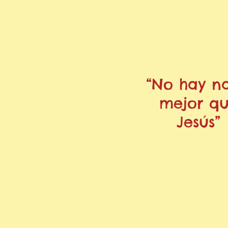
“No hay n
mejor q
Jesús”