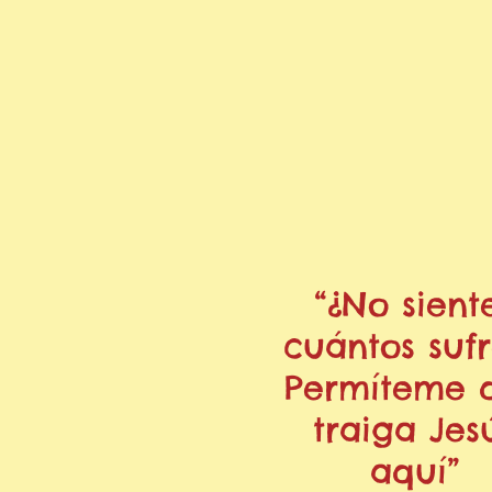
“¿No sient
cuántos suf
Permíteme 
traiga Jes
aquí”