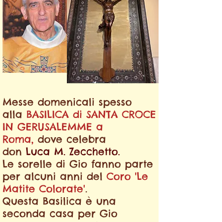
Messe domenicali spesso
alla
BASILICA di SANTA CROCE
IN GERUSALEMME
a
Roma,
dove celebra
don
Luca M. Zecchetto.
Le sorelle di Gio fanno parte
per alcuni anni del
Coro 'Le
Matite Colorate'
.
Questa Basilica è una
seconda casa per Gio