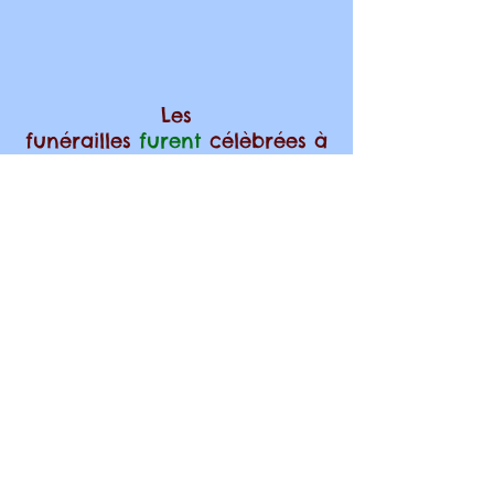
Les
funérailles
furent
célèbrées
à
10h
par le Frère John Farren OP,
le Frère Jordan Kelly OP, Père
Enrique
Salvo
, Frère George
Witt SJ,
Frère Jona Pollock OP et
Frère Peter OP.
Une belle fête, en présence
aussi de camarades de classe
qui vinrent exécuter de
beaux chants.
Retour aux adieux