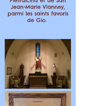
Pietralcina et de San
Jean-Marie Vianney,
parmi les saints favoris
de Gio.