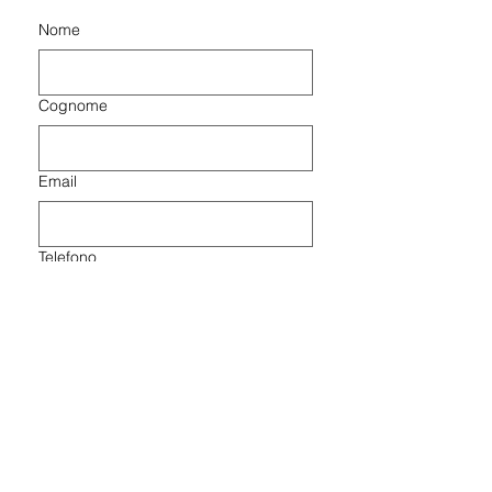
Nome
Cognome
Email
Telefono
Scrivi qui il tuo messaggio...
Autorizzo il trattamento 