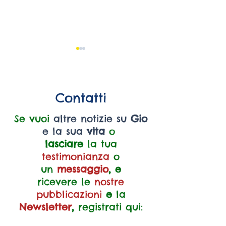
Contatti
Se vuoi
altre notizie su
Gio
Online la galleria
Online i video de
e la sua
vita
o
fotografica del Seminario
Seminario di stu
lasciare
la tua
di Studio “La santità dei
santità dei bamb
testimonianza
o
bambini”
per la Chiesa e 
un
messaggio
, e
l’umanità di oggi
ricevere le
nostre
pubblicazioni
e
la
Newsletter
,
registrati qui: