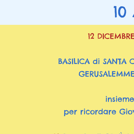
10
12 DICEMBR
BASILICA di SANTA 
GERUSALEMM
insiem
per ricordare Gi