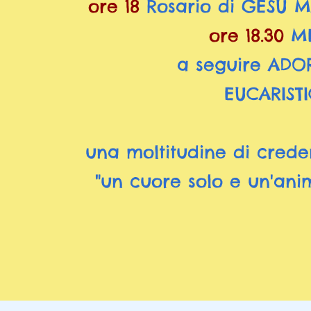
ore 18
Rosario di GESÙ 
ore 18.30
M
a seguire ADO
EUCARIST
una moltitudine di crede
"un cuore solo e un'anim