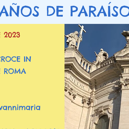
 AÑOS DE PARAÍ
E 2023
C
ROCE IN
E
ROMA
e
ovannimaria