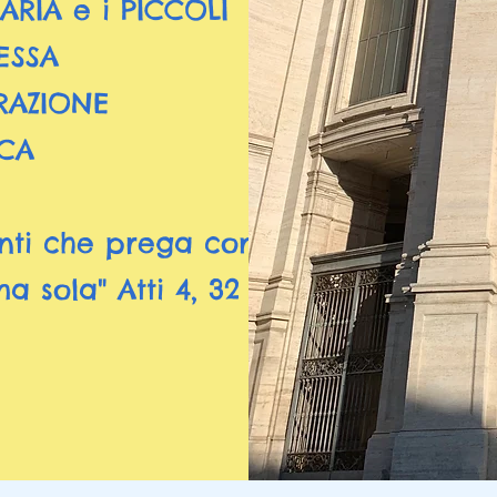
MARIA e i PICCOLI
ESSA
RAZIONE
ICA
nti che prega con
a sola" Atti 4, 32